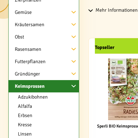
Zierpflanzen
Mehr Informationen 
Gemüse
Kräutersamen
Obst
Topseller
Rasensamen
Futterpflanzen
Gründünger
Keimsprossen
Adzukibohnen
Alfalfa
Erbsen
Kresse
Sperli BIO Keimspross
Linsen