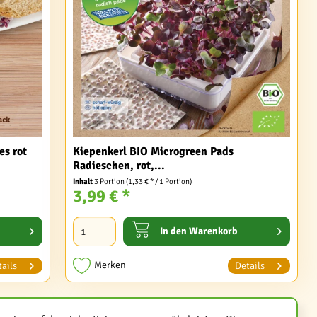
es rot
Kiepenkerl BIO Microgreen Pads
Radieschen, rot,...
Inhalt
3 Portion
(1,33 € * / 1 Portion)
3,99 € *
In den
Warenkorb
Merken
ails
Details