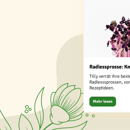
Radiessprosse: K
Tilly verrät ihre bes
Radiesssprossen, von
Rezeptideen.
Mehr lesen