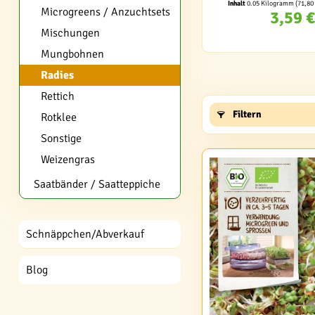
Inhalt
0.05 Kilogramm
(71,80
Microgreens / Anzuchtsets
3,59 €
Mischungen
Mungbohnen
Radies
Rettich
Filtern
Rotklee
Sonstige
Weizengras
Saatbänder / Saatteppiche
Schnäppchen/Abverkauf
Blog