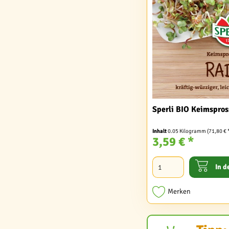
Sperli BIO Keimspros
Inhalt
0.05 Kilogramm
(71,80 € 
3,59 € *
In d
Merken