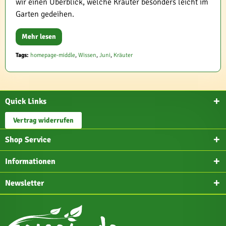
wir einen Überblick, welche Kräuter besonders leicht im
Garten gedeihen.
Mehr lesen
Tags:
homepage-middle
,
Wissen
,
Juni
,
Kräuter
Quick Links
Vertrag widerrufen
Shop Service
Informationen
Newsletter