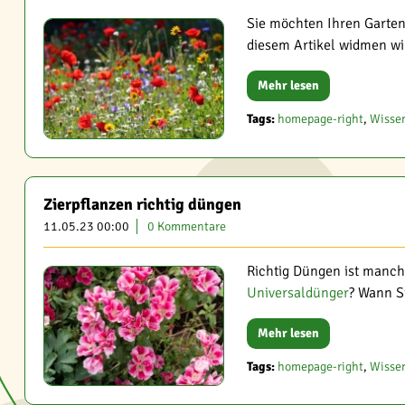
Sie möchten Ihren Garten 
diesem Artikel widmen wir
Mehr lesen
Tags:
homepage-right
,
Wisse
Zierpflanzen richtig düngen
11.05.23 00:00
0 Kommentare
Richtig Düngen ist manchma
Universaldünger
? Wann Si
Mehr lesen
Tags:
homepage-right
,
Wisse