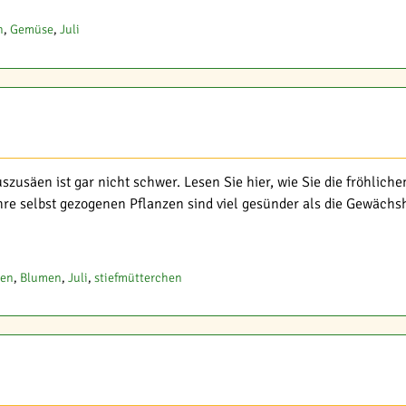
n
,
Gemüse
,
Juli
szusäen ist gar nicht schwer. Lesen Sie hier, wie Sie die fröhlich
Ihre selbst gezogenen Pflanzen sind viel gesünder als die Gewäch
sen
,
Blumen
,
Juli
,
stiefmütterchen