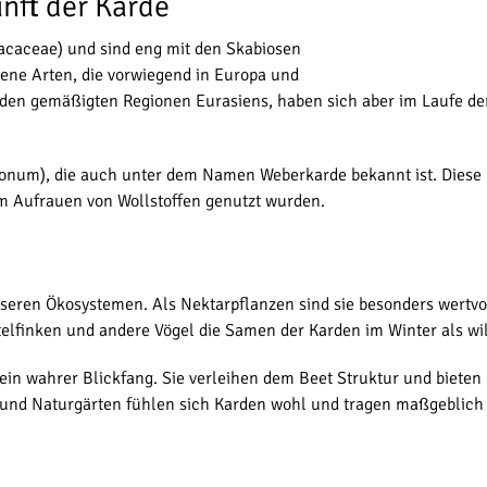
nft der Karde
acaceae) und sind eng mit den Skabiosen
ene Arten, die vorwiegend in Europa und
den gemäßigten Regionen Eurasiens, haben sich aber im Laufe der
ullonum), die auch unter dem Namen Weberkarde bekannt ist. Diese
um Aufrauen von Wollstoffen genutzt wurden.
nseren Ökosystemen. Als Nektarpflanzen sind sie besonders wertv
telfinken und andere Vögel die Samen der Karden im Winter als 
in wahrer Blickfang. Sie verleihen dem Beet Struktur und bieten
und Naturgärten fühlen sich Karden wohl und tragen maßgeblich zu