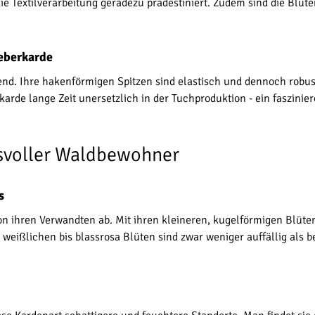
ie Textilverarbeitung geradezu prädestiniert. Zudem sind die Blüt
eberkarde
nd. Ihre hakenförmigen Spitzen sind elastisch und dennoch robus
rde lange Zeit unersetzlich in der Tuchproduktion - ein fasziniere
isvoller Waldbewohner
s
h von ihren Verwandten ab. Mit ihren kleineren, kugelförmigen B
re weißlichen bis blassrosa Blüten sind zwar weniger auffällig als