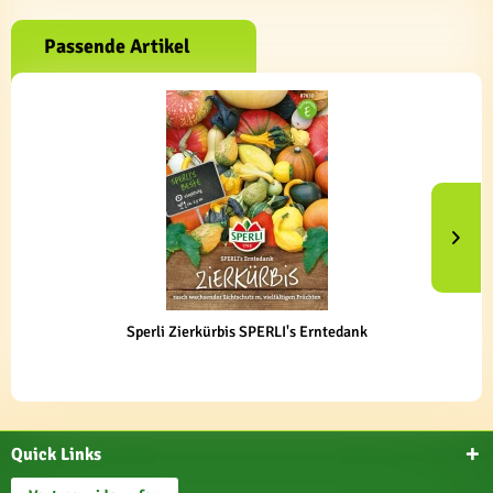
Passende Artikel
Sperli Zierkürbis SPERLI's Erntedank
Quick Links