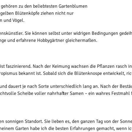
 gehören zu den beliebtesten Gartenblumen
gelben Blütenköpfe ziehen nicht nur
n und Vögel.
enskünstler. Sie können selbst unter widrigen Bedingungen gedei
linge und erfahrene Hobbygärtner gleichermaßen.
st faszinierend. Nach der Keimung wachsen die Pflanzen rasch in d
pismus bekannt ist. Sobald sich die Blütenknospe entwickelt, rich
und dauert je nach Sorte unterschiedlich lang an. Nach der Bestä
achtvolle Scheibe voller nahrhafter Samen – ein wahres Festmahl 
 sonnigen Standort. Sie lieben es, den ganzen Tag von der Sonne
n meinem Garten habe ich die besten Erfahrungen gemacht, wenn 