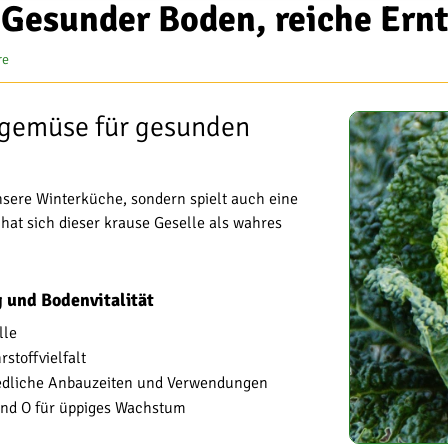
 Gesunder Boden, reiche Ern
re
rgemüse für gesunden
nsere Winterküche, sondern spielt auch eine
hat sich dieser krause Geselle als wahres
g und Bodenvitalität
lle
stoffvielfalt
iedliche Anbauzeiten und Verwendungen
 und O für üppiges Wachstum