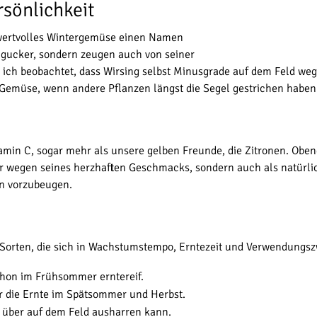
sönlichkeit
s wertvolles Wintergemüse einen Namen
ingucker, sondern zeugen auch von seiner
e ich beobachtet, dass Wirsing selbst Minusgrade auf dem Feld we
s Gemüse, wenn andere Pflanzen längst die Segel gestrichen haben
tamin C, sogar mehr als unsere gelben Freunde, die Zitronen. Obend
nur wegen seines herzhaften Geschmacks, sondern auch als natürl
en vorzubeugen.
ibt Sorten, die sich in Wachstumstempo, Erntezeit und Verwendungs
chon im Frühsommer erntereif.
ür die Ernte im Spätsommer und Herbst.
 über auf dem Feld ausharren kann.