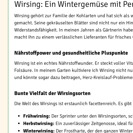
Wirsing: Ein Wintergemüse mit Per
Wirsing gehört zur Familie der Kohlarten und hat sich al
gemacht. Seine gekräuselten Blätter sind nicht nur ein H
Widerstandsfähigkeit. In meinen Jahren als Gärtnerin hab
macht ihn zu einem verlässlichen Lieferanten für frische
Nährstoffpower und gesundheitliche Pluspunkte
Wirsing ist ein echtes Nährstoffwunder. Er steckt voller Vi
Folsäure. In meinem Garten kultiviere ich Wirsing nicht 
und könnte sogar dazu beitragen, Herz-Kreislauf-Problem
Bunte Vielfalt der Wirsingsorten
Die Welt des Wirsings ist erstaunlich facettenreich. Es g
Frühwirsing:
Der Sprinter unter den Wirsingsorten, s
Herbstwirsing:
Ein zuverlässiger Zeitgenosse, ideal f
Winterwirsing:
Der Frostharte, der den ganzen Winter