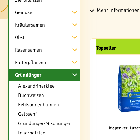
Zierpflanzen
Mehr Informationen 
Gemüse
Kräutersamen
Obst
Topseller
Rasensamen
Futterpflanzen
Gründünger
Alexandrinerklee
Buchweizen
Feldsonnenblumen
Gelbsenf
Gründünger-Mischungen
Kiepenkerl Luze
Inkarnatklee