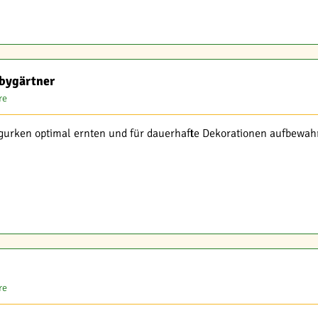
bbygärtner
re
ergurken optimal ernten und für dauerhafte Dekorationen aufbewa
re