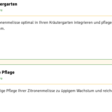
tergarten
re
ronenmelisse optimal in Ihren Kräutergarten integrieren und pfleg
um.
 Pflege
re
htige Pflege Ihrer Zitronenmelisse zu üppigem Wachstum und reiche