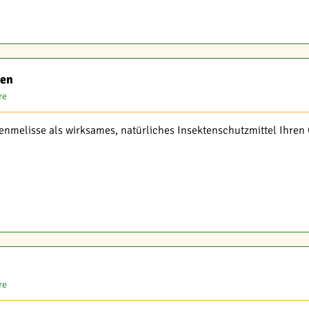
ten
re
nenmelisse als wirksames, natürliches Insektenschutzmittel Ihren
re