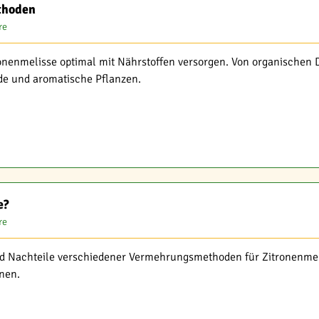
thoden
re
ronenmelisse optimal mit Nährstoffen versorgen. Von organischen D
nde und aromatische Pflanzen.
e?
re
nd Nachteile verschiedener Vermehrungsmethoden für Zitronenmeli
nen.