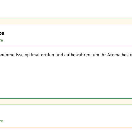
ps
re
tronenmelisse optimal ernten und aufbewahren, um ihr Aroma bestm
re