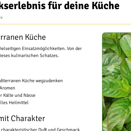
serlebnis für deine Küche
re
erranen Küche
ielseitigen Einsatzmöglichkeiten. Von der
dieses kulinarischen Schatzes.
mediterranen Küche wegzudenken
n Aromen
er Kälte und Nässe
lles Heilmittel
 mit Charakter
n charakteristischer Duft und Geschmack