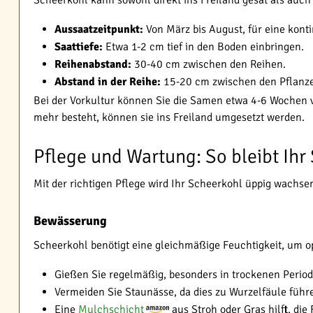
Scheerkohl kann sowohl direkt ins Freiland gesät als auch
Aussaatzeitpunkt:
Von März bis August, für eine kont
Saattiefe:
Etwa 1-2 cm tief in den Boden einbringen.
Reihenabstand:
30-40 cm zwischen den Reihen.
Abstand in der Reihe:
15-20 cm zwischen den Pflanz
Bei der Vorkultur können Sie die Samen etwa 4-6 Wochen v
mehr besteht, können sie ins Freiland umgesetzt werden.
Pflege und Wartung: So bleibt Ih
Mit der richtigen Pflege wird Ihr Scheerkohl üppig wachsen
Bewässerung
Scheerkohl benötigt eine gleichmäßige Feuchtigkeit, um o
Gießen Sie regelmäßig, besonders in trockenen Period
Vermeiden Sie Staunässe, da dies zu Wurzelfäule führ
Eine
Mulchschicht
aus Stroh oder Gras hilft, die