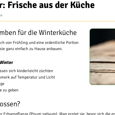
: Frische aus der Küche
re
mben für die Winterküche
ch von Frühling und eine ordentliche Portion
sie ganz einfach zu Hause anbauen.
Winter
ssen sich kinderleicht züchten
nmerk auf Temperatur und Licht
age
e zu geben
rossen?
r Erbsenpflanze (Pisum sativum). Man erntet sie, bevor sich die er