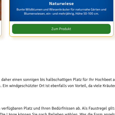
Zum Produkt
aher einen sonnigen bis halbschattigen Platz für Ihr Hochbeet aus
Ein windgeschützter Ort ist ebenfalls von Vorteil, da viele Kräute
verfügbaren Platz und Ihren Bedürfnissen ab. Als Faustregel gilt: 
 Die Länge können Sie nach Belieben wählen. Was die Form angeht