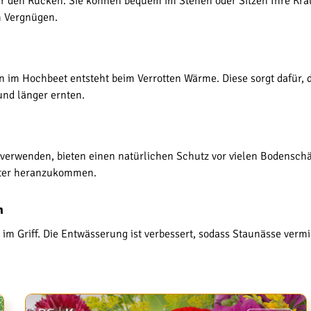
für den Rücken. Sie können bequem im Stehen oder Sitzen Ihre Krä
m Vergnügen.
n im Hochbeet entsteht beim Verrotten Wärme. Diese sorgt dafür, 
und länger ernten.
zu verwenden, bieten einen natürlichen Schutz vor vielen Bodens
uter heranzukommen.
n
 Griff. Die Entwässerung ist verbessert, sodass Staunässe vermie