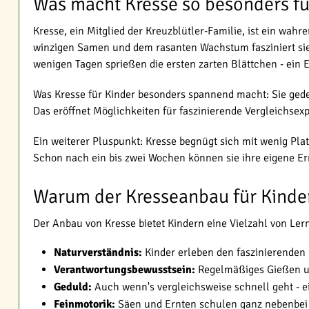
Was macht Kresse so besonders f
Kresse, ein Mitglied der Kreuzblütler-Familie, ist ein wahre
winzigen Samen und dem rasanten Wachstum fasziniert s
wenigen Tagen sprießen die ersten zarten Blättchen - ein Er
Was Kresse für Kinder besonders spannend macht: Sie gede
Das eröffnet Möglichkeiten für faszinierende Vergleichsex
Ein weiterer Pluspunkt: Kresse begnügt sich mit wenig Pla
Schon nach ein bis zwei Wochen können sie ihre eigene Er
Warum der Kresseanbau für Kinder 
Der Anbau von Kresse bietet Kindern eine Vielzahl von Ler
Naturverständnis:
Kinder erleben den faszinierenden 
Verantwortungsbewusstsein:
Regelmäßiges Gießen un
Geduld:
Auch wenn's vergleichsweise schnell geht - e
Feinmotorik:
Säen und Ernten schulen ganz nebenbei d