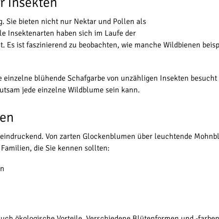
r Insekten
. Sie bieten nicht nur Nektar und Pollen als
e Insektenarten haben sich im Laufe der
 Es ist faszinierend zu beobachten, wie manche Wildbienen beispi
e einzelne blühende Schafgarbe von unzähligen Insekten besucht
eutsam jede einzelne Wildblume sein kann.
men
beeindruckend. Von zarten Glockenblumen über leuchtende Mohnblü
Familien, die Sie kennen sollten:
ln
tet auch ökologische Vorteile. Verschiedene Blütenformen und -farb