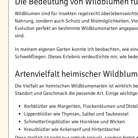
Die Bedeutung von Wildblumen fü
Wildblumen sind für Insekten regelrecht überlebenswichtig
Nahrung, sondern auch Schutz und Nistmöglichkeiten. Viel
Evolution perfekt an bestimmte Wildblumenarten angepasst.
sind.
In meinem eigenen Garten konnte ich beobachten, wie ein
Schwebfliegen. Dieses Erlebnis verdeutlichte mir, wie bed
Artenvielfalt heimischer Wildblu
Die Vielfalt an heimischen Wildblumenarten ist wirklich 
Standort und Geschmack die passende Art. Einige wichtige 
Korbblütler wie Margeriten, Flockenblumen und Diste
Lippenblütler wie Thymian, Salbei und Taubnessel
Schmetterlingsblütler wie Hornklee und Wicken
Kreuzblütler wie Ackersenf und Hirtentäschel
Diese Vielfalt ist nicht nur optisch reizvoll, sondern bie