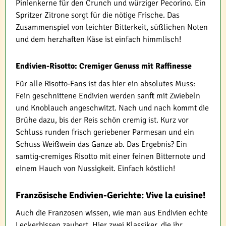
Pinienkerne für den Crunch und würziger Pecorino. Ein
Spritzer Zitrone sorgt für die nötige Frische. Das
Zusammenspiel von leichter Bitterkeit, süßlichen Noten
und dem herzhaften Käse ist einfach himmlisch!
Endivien-Risotto: Cremiger Genuss mit Raffinesse
Für alle Risotto-Fans ist das hier ein absolutes Muss:
Fein geschnittene Endivien werden sanft mit Zwiebeln
und Knoblauch angeschwitzt. Nach und nach kommt die
Brühe dazu, bis der Reis schön cremig ist. Kurz vor
Schluss runden frisch geriebener Parmesan und ein
Schuss Weißwein das Ganze ab. Das Ergebnis? Ein
samtig-cremiges Risotto mit einer feinen Bitternote und
einem Hauch von Nussigkeit. Einfach köstlich!
Französische Endivien-Gerichte: Vive la cuisine!
Auch die Franzosen wissen, wie man aus Endivien echte
Leckerbissen zaubert. Hier zwei Klassiker, die ihr