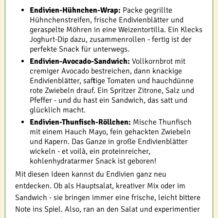
Endivien-Hühnchen-Wrap:
Packe gegrillte
Hühnchenstreifen, frische Endivienblätter und
geraspelte Möhren in eine Weizentortilla. Ein Klecks
Joghurt-Dip dazu, zusammenrollen - fertig ist der
perfekte Snack für unterwegs.
Endivien-Avocado-Sandwich:
Vollkornbrot mit
cremiger Avocado bestreichen, dann knackige
Endivienblätter, saftige Tomaten und hauchdünne
rote Zwiebeln drauf. Ein Spritzer Zitrone, Salz und
Pfeffer - und du hast ein Sandwich, das satt und
glücklich macht.
Endivien-Thunfisch-Röllchen:
Mische Thunfisch
mit einem Hauch Mayo, fein gehackten Zwiebeln
und Kapern. Das Ganze in große Endivienblätter
wickeln - et voilà, ein proteinreicher,
kohlenhydratarmer Snack ist geboren!
Mit diesen Ideen kannst du Endivien ganz neu
entdecken. Ob als Hauptsalat, kreativer Mix oder im
Sandwich - sie bringen immer eine frische, leicht bittere
Note ins Spiel. Also, ran an den Salat und experimentier