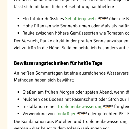
lässt sich mit künstlicher Beschattung nachhelfen:
Ein luftdurchlässiges
Schattiergewebe
über die 
Hohe Pflanzen wie Sonnenblumen oder Mais als natü
Rauke zwischen höhere Gemüsesorten wie Tomaten o
Der Versuch, Rauke direkt in der prallen Sonne anzubauen
viel zu früh in die Höhe. Seitdem achte ich besonders auf 
Bewässerungstechniken für heiße Tage
An heißen Sommertagen ist eine ausreichende Wasserverso
Methoden haben sich bewährt:
Gießen am frühen Morgen oder späten Abend, wenn die
Mulchen des Bodens mit Rasenschnitt oder Stroh zur 
Installation einer
Tröpfchenbewässerung
für gle
Verwendung von
Tonkrügen
oder gelochten PET-
Die Kombination aus Mulchen und Tröpfchenbewässerung hat
werden - dies beugt zudem Pilzerkrankungen vor.