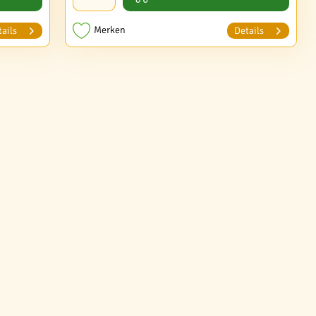
Merken
ails
Details