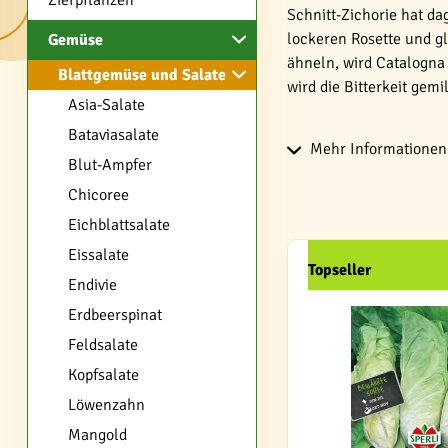
Zierpflanzen
Schnitt-Zichorie hat da
lockeren Rosette und gl
Gemüse
ähneln, wird Catalogna
Blattgemüse und Salate
wird die Bitterkeit gemil
Asia-Salate
Bataviasalate
Mehr Informationen 
Blut-Ampfer
Chicoree
Eichblattsalate
Eissalate
Topseller
Endivie
Erdbeerspinat
Feldsalate
Kopfsalate
Löwenzahn
Mangold