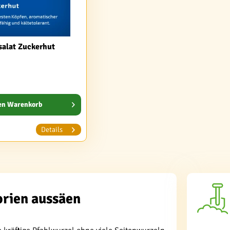
salat Zuckerhut
en
Warenkorb
Details
orien aussäen