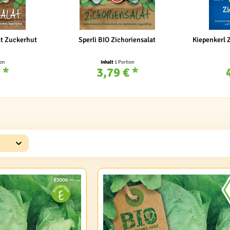
at Zuckerhut
Sperli BIO Zichoriensalat
Kiepenkerl Z
ion
Inhalt
1 Portion
 *
3,79 € *