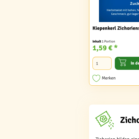
Kiepenkerl Zichorien
Inhalt
1 Portion
1,59 € *
In d
Merken
Zich