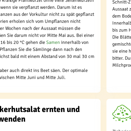
e kräftige Pfahlwurzel ohne viele Seitenwurzeln
Schnitt-Z
wenn sie verpflanzt werden. Darum ist es
Aussaat 
lanzen aus der Vorkultur nicht zu spät gepflanzt
dem Bode
orien erholen sich vom Umpflanzen nicht
Innerhal
vier Wochen nach der Aussaat müssen die
bis zum H
äen Sie darum nicht vor Mitte Mai aus. Bei einer
Die Blätt
16 bis 20 °C gehen die
Samen
innerhalb von
gemischt
 Pflanzen Sie die Sämlinge dann nach den
sie eine
lichst bald mit einem Abstand von 30 mal 30 cm
bitter. D
Milchpro
aber auch direkt ins Beet säen. Der optimale
wischen Mitte Juni und Mitte Juli.
kerhutsalat ernten und
wenden