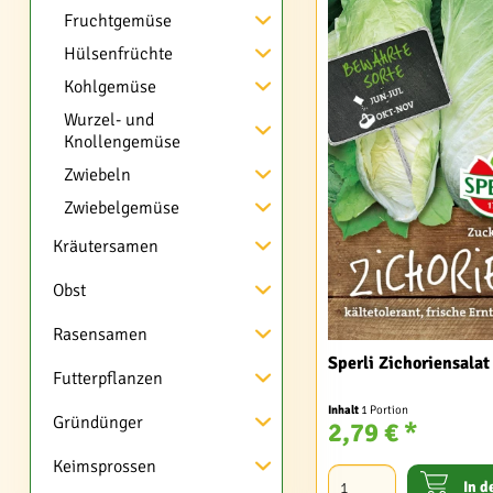
Fruchtgemüse
Hülsenfrüchte
Kohlgemüse
Wurzel- und
Knollengemüse
Zwiebeln
Zwiebelgemüse
Kräutersamen
Obst
Rasensamen
Sperli Zichoriensala
Futterpflanzen
Inhalt
1 Portion
Gründünger
2,79 € *
Keimsprossen
In d