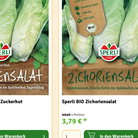
t Zuckerhut
Sperli BIO Zichoriensalat
Inhalt
1 Portion
3,79 € *
en
Warenkorb
In den
Warenkorb