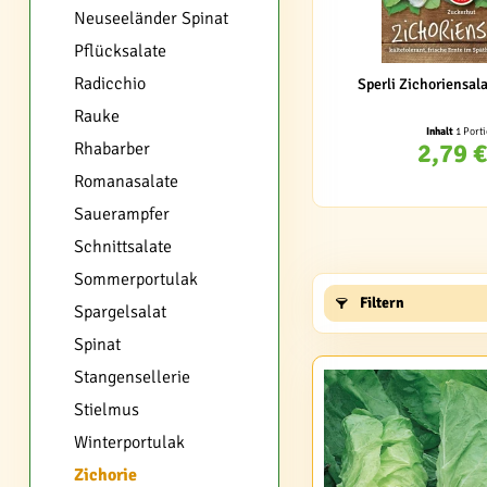
Neuseeländer Spinat
Pflücksalate
Radicchio
Sperli Zichoriensal
Rauke
Inhalt
1 Port
2,79 €
Rhabarber
Romanasalate
Sauerampfer
Schnittsalate
Sommerportulak
Filtern
Spargelsalat
Spinat
Stangensellerie
Stielmus
Winterportulak
Zichorie