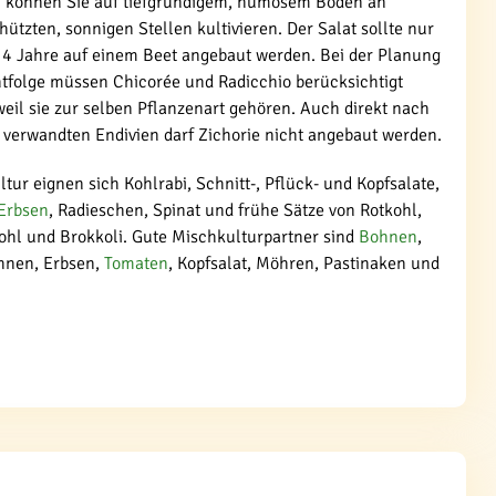
n können Sie auf tiefgründigem, humosem Boden an
ützten, sonnigen Stellen kultivieren. Der Salat sollte nur
s 4 Jahre auf einem Beet angebaut werden. Bei der Planung
htfolge müssen Chicorée und Radicchio berücksichtigt
eil sie zur selben Pflanzenart gehören. Auch direkt nach
 verwandten Endivien darf Zichorie nicht angebaut werden.
ltur eignen sich Kohlrabi, Schnitt-, Pflück- und Kopfsalate,
Erbsen
, Radieschen, Spinat und frühe Sätze von Rotkohl,
hl und Brokkoli. Gute Mischkulturpartner sind
Bohnen
,
hnen, Erbsen,
Tomaten
, Kopfsalat, Möhren, Pastinaken und