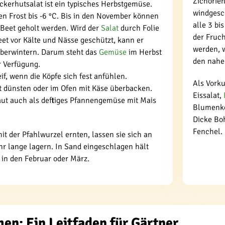
Zichorie
ckerhutsalat ist ein typisches Herbstgemüse.
windgesch
en Frost bis -6 °C. Bis in den November können
alle 3 bi
 Beet geholt werden. Wird der
Salat
durch Folie
der Fruc
et vor Kälte und Nässe geschützt, kann er
werden, w
berwintern. Darum steht das
Gemüse
im Herbst
den nahe
r Verfügung.
if, wenn die Köpfe sich fest anfühlen.
Als Vorku
t dünsten oder im Ofen mit Käse überbacken.
Eissalat,
raut auch als deftiges Pfannengemüse mit Mais
Blumenko
Dicke Bo
Fenchel.
it der Pfahlwurzel ernten, lassen sie sich an
r lange lagern. In Sand eingeschlagen hält
s in den Februar oder März.
en: Ein Leitfaden für Gärtner