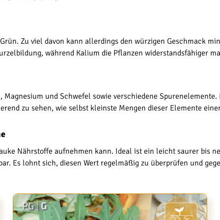
es Grün. Zu viel davon kann allerdings den würzigen Geschmack min
Wurzelbildung, während Kalium die Pflanzen widerstandsfähiger m
, Magnesium und Schwefel sowie verschiedene Spurenelemente. Di
nierend zu sehen, wie selbst kleinste Mengen dieser Elemente ei
me
uke Nährstoffe aufnehmen kann. Ideal ist ein leicht saurer bis n
bar. Es lohnt sich, diesen Wert regelmäßig zu überprüfen und geg