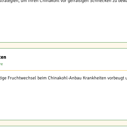
trategien, um Ihren Chinakohl vor gefräßigen Schnecken zu bewa
ten
re
htige Fruchtwechsel beim Chinakohl-Anbau Krankheiten vorbeugt un