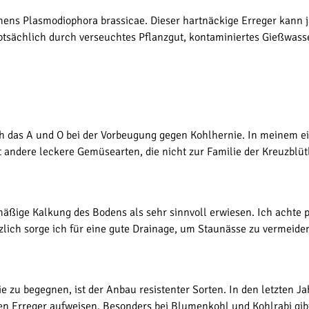
amens Plasmodiophora brassicae. Dieser hartnäckige Erreger kann 
ptsächlich durch verseuchtes Pflanzgut, kontaminiertes Gießwasse
h das A und O bei der Vorbeugung gegen Kohlhernie. In meinem ei
rt andere leckere Gemüsearten, die nicht zur Familie der Kreuzblüt
mäßige Kalkung des Bodens als sehr sinnvoll erwiesen. Ich achte 
zlich sorge ich für eine gute Drainage, um Staunässe zu vermeide
ie zu begegnen, ist der Anbau resistenter Sorten. In den letzten
 Erreger aufweisen. Besonders bei Blumenkohl und Kohlrabi gibt es