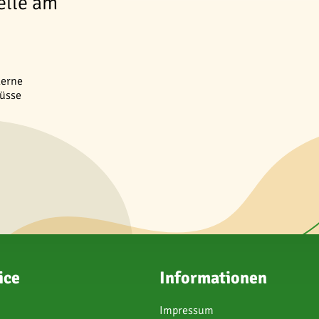
elle am
erne
nüsse
ice
Informationen
Impressum