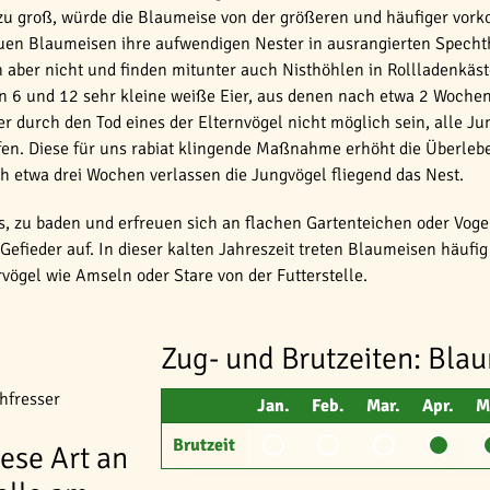
s zu groß, würde die Blaumeise von der größeren und häufiger vo
uen Blaumeisen ihre aufwendigen Nester in ausrangierten Spech
ber nicht und finden mitunter auch Nisthöhlen in Rollladenkäst
 6 und 12 sehr kleine weiße Eier, aus denen nach etwa 2 Wochen 
 durch den Tod eines der Elternvögel nicht möglich sein, alle Ju
en. Diese für uns rabiat klingende Maßnahme erhöht die Überlebe
h etwa drei Wochen verlassen die Jungvögel fliegend das Nest.
s, zu baden und erfreuen sich an flachen Gartenteichen oder Voge
 Gefieder auf. In dieser kalten Jahreszeit treten Blaumeisen häuf
vögel wie Amseln oder Stare von der Futterstelle.
Zug- und Brutzeiten: Bla
hfresser
Jan.
Feb.
Mar.
Apr.
M
Brutzeit
iese Art an