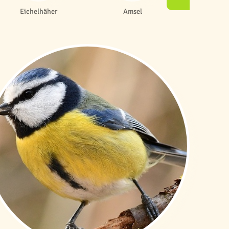
Eichelhäher
Amsel
Singdr