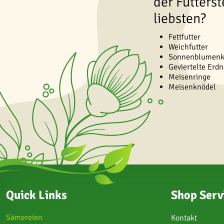
der Futterst
liebsten?
Fettfutter
Weichfutter
Sonnenblumenk
Geviertelte Erd
Meisenringe
Meisenknödel
Quick Links
Shop Serv
Sämereien
Kontakt