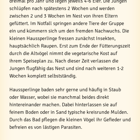
dreimal pro Jahr und legen jeweils 4-6 Eier. Die Jungen
schlüpfen nach spätestens 2 Wochen und werden
zwischen 2 und 3 Wochen im Nest von ihren Eltern
gefüttert. Im Notfall springen andere Tiere der Gruppe
ein und kümmern sich um den fremden Nachwuchs. Die
kleinen Haussperlinge fressen zunächst Insekten,
hauptsächlich Raupen. Erst zum Ende der Fütterungszeit
durch die Altvögel nimmt die vegetarische Kost auf
ihrem Speiseplan zu. Nach dieser Zeit verlassen die
Jungen flugfähig das Nest und sind nach weiteren 1-2
Wochen komplett selbstständig.
Haussperlinge baden sehr gerne und häufig in Staub
oder Wasser, wobei sie manchmal beides direkt
hintereinander machen. Dabei hinterlassen sie auf
feinem Boden oder in Sand typische kreisrunde Mulden.
Durch das Bad pflegen die kleinen Vögel ihr Gefieder und
befreien es von lästigen Parasiten.