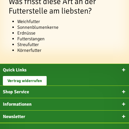
Was frisst diese Art an der
Futterstelle am liebsten?
Weichfutter
Sonnenblumenkerne
Erdnüsse
Futterstangen
Streufutter
Körnerfutter
Quick Links
Vertrag widerrufen
Shop Service
Informationen
Newsletter