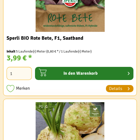
Sperli BIO Rote Bete, F1, Saatband
Inhalt
5 Laufende(r) Meter
(0,80 € * / 1 Laufende(r) Meter)
3,99 € *
In den
Warenkorb
Merken
Details