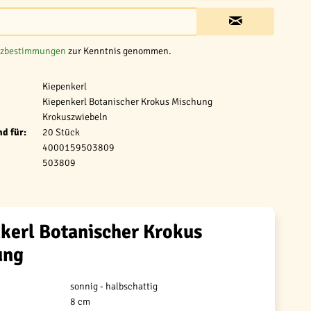
tzbestimmungen
zur Kenntnis genommen.
Kiepenkerl
Kiepenkerl Botanischer Krokus Mischung
Krokuszwiebeln
d für:
20 Stück
4000159503809
503809
kerl Botanischer Krokus
ung
sonnig - halbschattig
8 cm