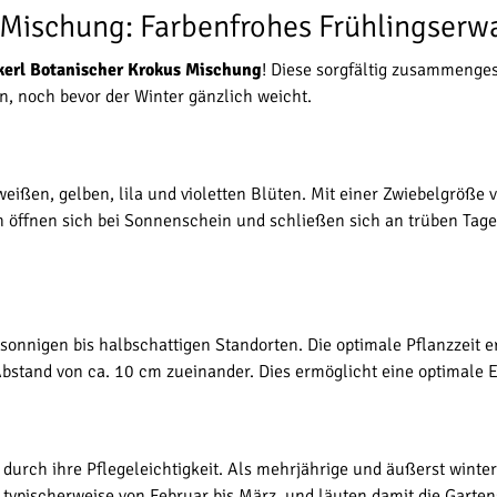
 Mischung: Farbenfrohes Frühlingser
kerl Botanischer Krokus Mischung
! Diese sorgfältig zusammenges
n, noch bevor der Winter gänzlich weicht.
ißen, gelben, lila und violetten Blüten. Mit einer Zwiebelgröße
n öffnen sich bei Sonnenschein und schließen sich an trüben Tage
sonnigen bis halbschattigen Standorten. Die optimale Pflanzzeit e
Abstand von ca. 10 cm zueinander. Dies ermöglicht eine optimale E
urch ihre Pflegeleichtigkeit. Als mehrjährige und äußerst winterh
, typischerweise von Februar bis März, und läuten damit die Garte