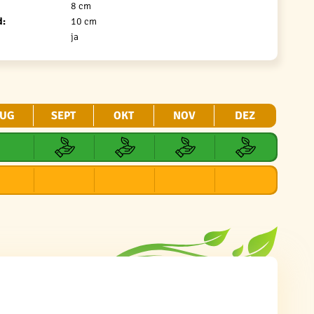
8 cm
d:
10 cm
ja
UG
SEPT
OKT
NOV
DEZ