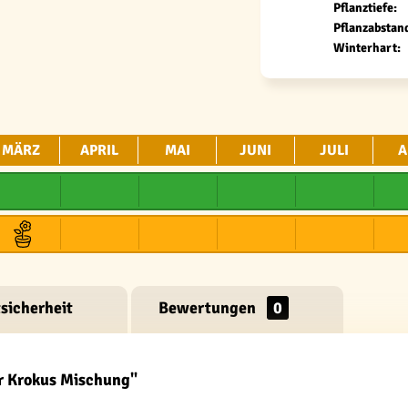
Pflanztiefe:
Pflanzabstan
Winterhart:
MÄRZ
APRIL
MAI
JUNI
JULI
A
sicherheit
Bewertungen
0
r Krokus Mischung"