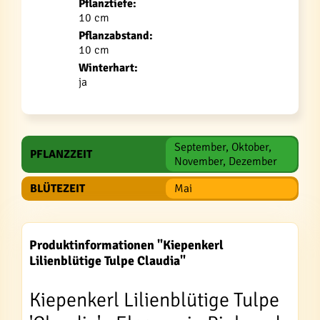
Pflanztiefe:
10 cm
Pflanzabstand:
10 cm
Winterhart:
ja
September, Oktober,
PFLANZZEIT
November, Dezember
BLÜTEZEIT
Mai
Produktinformationen "Kiepenkerl
Lilienblütige Tulpe Claudia"
Kiepenkerl Lilienblütige Tulpe