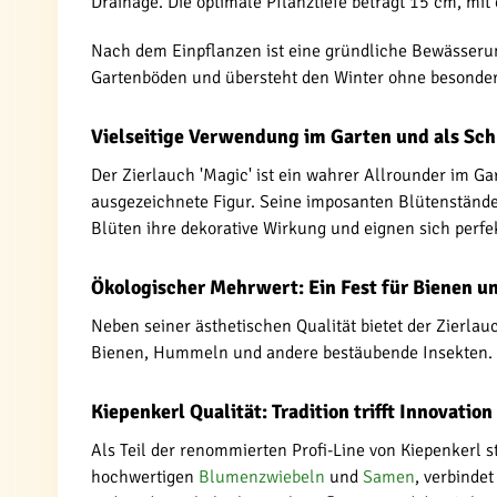
Drainage. Die optimale Pflanztiefe beträgt 15 cm, m
Nach dem Einpflanzen ist eine gründliche Bewässerung
Gartenböden und übersteht den Winter ohne besonde
Vielseitige Verwendung im Garten und als Sc
Der Zierlauch 'Magic' ist ein wahrer Allrounder im G
ausgezeichnete Figur. Seine imposanten Blütenstände 
Blüten ihre dekorative Wirkung und eignen sich perfe
Ökologischer Mehrwert: Ein Fest für Bienen u
Neben seiner ästhetischen Qualität bietet der Zierla
Bienen, Hummeln und andere bestäubende Insekten. Dur
Kiepenkerl Qualität: Tradition trifft Innovation
Als Teil der renommierten Profi-Line von Kiepenkerl s
hochwertigen
Blumenzwiebeln
und
Samen
, verbinde