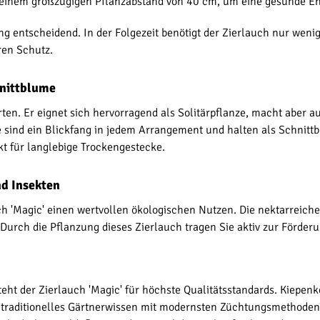
it einem großzügigen Pflanzabstand von 40 cm, um eine gesunde E
 entscheidend. In der Folgezeit benötigt der Zierlauch nur weni
ren Schutz.
hnittblume
arten. Er eignet sich hervorragend als Solitärpflanze, macht aber
sind ein Blickfang in jedem Arrangement und halten als Schnittbl
kt für langlebige Trockengestecke.
nd Insekten
uch 'Magic' einen wertvollen ökologischen Nutzen. Die nektarreich
ch die Pflanzung dieses Zierlauch tragen Sie aktiv zur Förderung
teht der Zierlauch 'Magic' für höchste Qualitätsstandards. Kiepenke
t traditionelles Gärtnerwissen mit modernsten Züchtungsmethoden