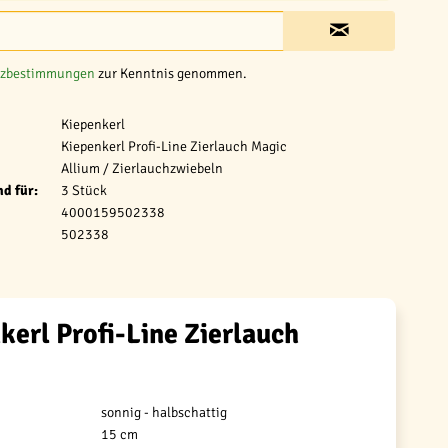
tzbestimmungen
zur Kenntnis genommen.
Kiepenkerl
Kiepenkerl Profi-Line Zierlauch Magic
Allium / Zierlauchzwiebeln
d für:
3 Stück
4000159502338
502338
kerl Profi-Line Zierlauch
sonnig - halbschattig
15 cm