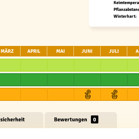
Keimtempera
Pflanzabstan
Winterhart:
MÄRZ
APRIL
MAI
JUNI
JULI
A
sicherheit
Bewertungen
0