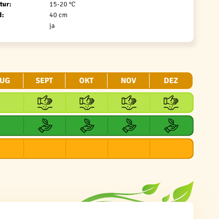
tur:
15-20 °C
d:
40 cm
ja
UG
SEPT
OKT
NOV
DEZ