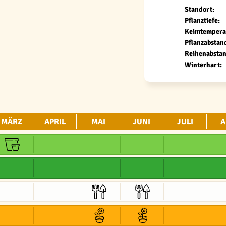
Standort:
Pflanztiefe:
Keimtempera
Pflanzabstan
Reihenabstan
Winterhart:
MÄRZ
APRIL
MAI
JUNI
JULI
A