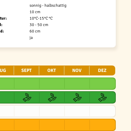
sonnig - halbschattig
10 cm
tur:
10°C-15°C °C
d:
30 - 50 cm
d:
60 cm
ja
UG
SEPT
OKT
NOV
DEZ