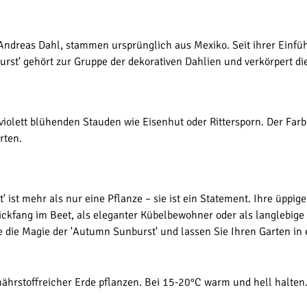
ndreas Dahl, stammen ursprünglich aus Mexiko. Seit ihrer Einfüh
rst' gehört zur Gruppe der dekorativen Dahlien und verkörpert d
iolett blühenden Stauden wie Eisenhut oder Rittersporn. Der Farb
rten.
 ist mehr als nur eine Pflanze – sie ist ein Statement. Ihre üppi
ickfang im Beet, als eleganter Kübelbewohner oder als langlebige 
ie die Magie der 'Autumn Sunburst' und lassen Sie Ihren Garten in
 nährstoffreicher Erde pflanzen. Bei 15-20°C warm und hell halt