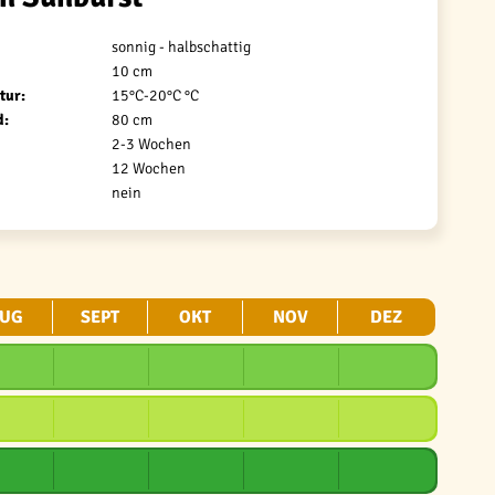
sonnig - halbschattig
10 cm
tur:
15°C-20°C °C
d:
80 cm
2-3 Wochen
12 Wochen
nein
UG
SEPT
OKT
NOV
DEZ