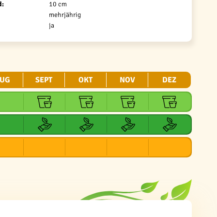
d:
10 cm
mehrjährig
ja
UG
SEPT
OKT
NOV
DEZ