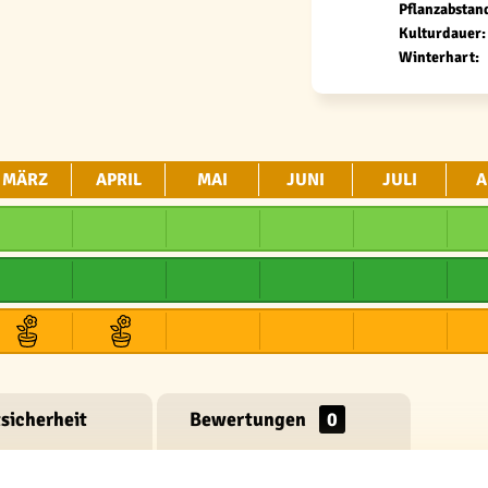
Pflanzabstan
Kulturdauer:
Winterhart:
MÄRZ
APRIL
MAI
JUNI
JULI
A
sicherheit
Bewertungen
0