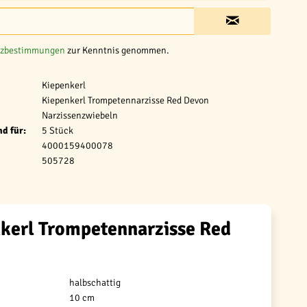
tzbestimmungen
zur Kenntnis genommen.
Kiepenkerl
Kiepenkerl Trompetennarzisse Red Devon
Narzissenzwiebeln
d für:
5 Stück
4000159400078
505728
kerl Trompetennarzisse Red
halbschattig
10 cm