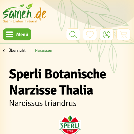
Menü
Übersicht
Narzissen
Sperli Botanische
Narzisse Thalia
Narcissus triandrus