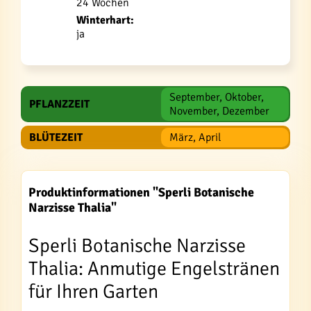
24 Wochen
Winterhart:
ja
September, Oktober,
PFLANZZEIT
November, Dezember
BLÜTEZEIT
März, April
Produktinformationen "Sperli Botanische
Narzisse Thalia"
Sperli Botanische Narzisse
Thalia: Anmutige Engelstränen
für Ihren Garten