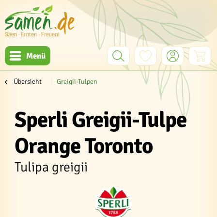
Menü
Übersicht
Greigii-Tulpen
Sperli Greigii-Tulpe
Orange Toronto
Tulipa greigii