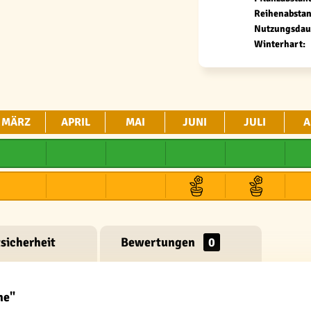
Reihenabstan
Nutzungsdau
Winterhart:
MÄRZ
APRIL
MAI
JUNI
JULI
A
sicherheit
Bewertungen
0
ne"