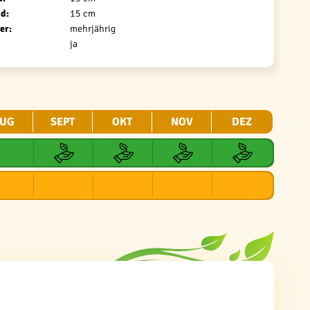
d:
15 cm
er:
mehrjährig
ja
UG
SEPT
OKT
NOV
DEZ