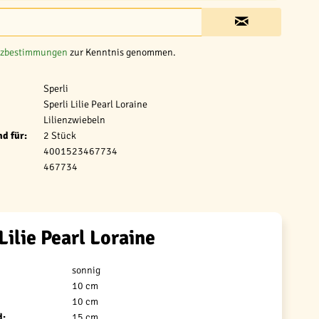
tzbestimmungen
zur Kenntnis genommen.
Sperli
Sperli Lilie Pearl Loraine
Lilienzwiebeln
d für:
2 Stück
4001523467734
467734
Lilie Pearl Loraine
sonnig
10 cm
10 cm
d:
15 cm