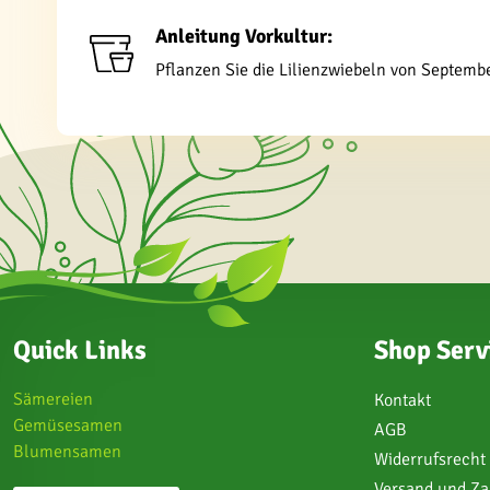
Anleitung Vorkultur:
Pflanzen Sie die Lilienzwiebeln von Septemb
Quick Links
Shop Serv
Sämereien
Kontakt
Gemüsesamen
AGB
Blumensamen
Widerrufsrecht
Versand und Z