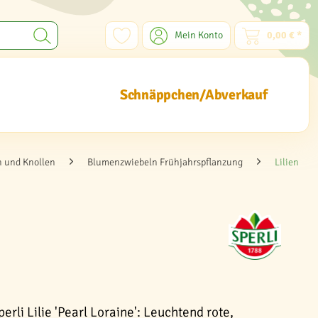
Mein Konto
0,00 € *
Schnäppchen/Abverkauf
 und Knollen
Blumenzwiebeln Frühjahrspflanzung
Lilien
erli Lilie 'Pearl Loraine': Leuchtend rote,